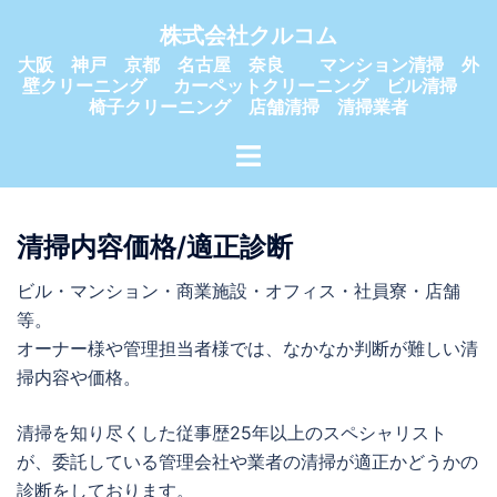
コ
株式会社クルコム
ン
大阪 神戸 京都 名古屋 奈良 マンション清掃 外
テ
壁クリーニング カーペットクリーニング ビル清掃
ン
椅子クリーニング 店舗清掃 清掃業者
ツ
ト
へ
グ
ス
ル
キ
メ
清掃内容価格/適正診断
ッ
ニ
プ
ビル・マンション・商業施設・オフィス・社員寮・店舗
ュ
等。
ー
オーナー様や管理担当者様では、なかなか判断が難しい清
掃内容や価格。
清掃を知り尽くした従事歴25年以上のスペシャリスト
が、委託している管理会社や業者の清掃が適正かどうかの
診断をしております。