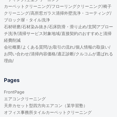
カーペットクリーニング
/
フローリングクリーニング
/
椅子
クリーニング
/
高所窓ガラス清掃
外壁洗浄・コーティング
/
ブロック塀・タイル洗浄
石材研磨
/
石材染み抜き
/
石床防滑・滑り止め
/
玄関アプロー
チ洗浄
/
清掃サービス対象地域
/
直接契約のおすすめと清掃
経費削減
会社概要
/
よくある質問
/
お取引の流れ
/
個人情報の取扱い
/
お問い合わせ
/
清掃内容価格/適正診断
/
クルコムが選ばれる
理由
/
Pages
FrontPage
エアコンクリーニング
天井カセット型四方向エアコン（某学習塾）
オフィス事務所タイルカーペットクリーニング