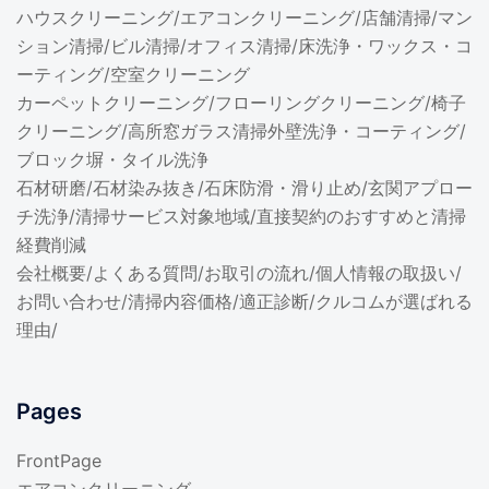
ハウスクリーニング
/
エアコンクリーニング
/
店舗清掃
/
マン
ション清掃
/
ビル清掃
/
オフィス清掃
/
床洗浄・ワックス・コ
ーティング
/
空室クリーニング
カーペットクリーニング
/
フローリングクリーニング
/
椅子
クリーニング
/
高所窓ガラス清掃
外壁洗浄・コーティング
/
ブロック塀・タイル洗浄
石材研磨
/
石材染み抜き
/
石床防滑・滑り止め
/
玄関アプロー
チ洗浄
/
清掃サービス対象地域
/
直接契約のおすすめと清掃
経費削減
会社概要
/
よくある質問
/
お取引の流れ
/
個人情報の取扱い
/
お問い合わせ
/
清掃内容価格/適正診断
/
クルコムが選ばれる
理由
/
Pages
FrontPage