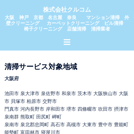
コ
株式会社クルコム
ン
大阪 神戸 京都 名古屋 奈良 マンション清掃 外
テ
壁クリーニング カーペットクリーニング ビル清掃
ン
椅子クリーニング 店舗清掃 清掃業者
ツ
ト
へ
グ
ス
ル
キ
メ
清掃サービス対象地域
ッ
ニ
プ
大阪府
ュ
ー
池田市 泉大津市 泉佐野市 和泉市 茨木市 大阪狭山市 大阪
市 貝塚市 柏原市 交野市
門真市 河内長野市 岸和田市 堺市 四條畷市 吹田市 摂津市
泉南群 熊取町 田尻町 岬町
泉南市 泉北郡忠岡町 高石市 高槻市 大東市 豊中市 豊能町
能勢町 富田林市 寝屋川市