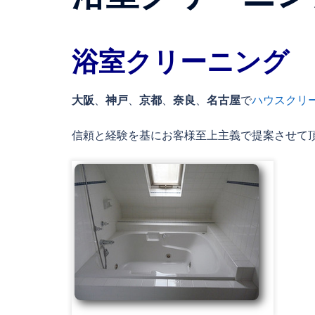
浴室クリーニング
大阪
、
神戸
、
京都
、
奈良
、
名古屋
で
ハウスクリ
信頼と経験を基にお客様至上主義で提案させて