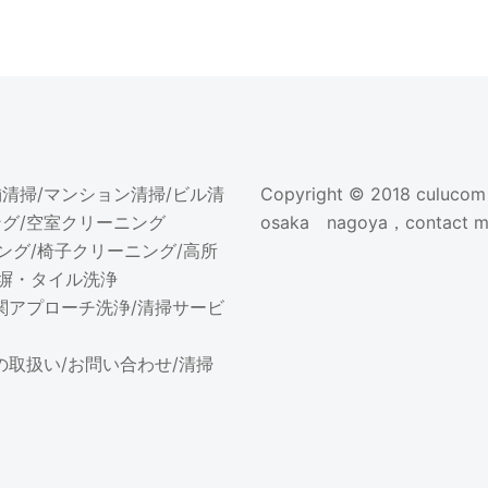
舗清掃
/
マンション清掃
/
ビル清
Copyright © 2018
culucom
ング
/
空室クリーニング
osaka nagoya，contact me
ング
/
椅子クリーニング
/
高所
塀・タイル洗浄
関アプローチ洗浄
/
清掃サービ
の取扱い
/
お問い合わせ
/
清掃