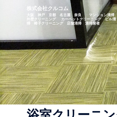
コ
株式会社クルコム
ン
大阪 神戸 京都 名古屋 奈良 マンション清
テ
外壁クリーニング カーペットクリーニング ビル清
ン
掃 椅子クリーニング 店舗清掃 清掃業者
ツ
へ
ス
キ
ッ
プ
浴室クリーニン