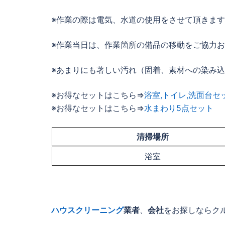
※作業の際は電気、水道の使用をさせて頂きま
※作業当日は、作業箇所の備品の移動をご協力
※あまりにも著しい汚れ（固着、素材への染み
※お得なセットはこちら⇒
浴室,トイレ,洗面台セ
※お得なセットはこちら⇒
水まわり5点セット
清掃場所
浴室
ハウスクリーニング
業者
、
会社
をお探しならク