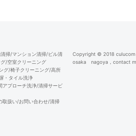
舗清掃
/
マンション清掃
/
ビル清
Copyright © 2018
culucom
ング
/
空室クリーニング
osaka nagoya，contact me
ング
/
椅子クリーニング
/
高所
塀・タイル洗浄
関アプローチ洗浄
/
清掃サービ
の取扱い
/
お問い合わせ
/
清掃