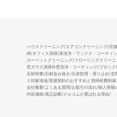
ハウスクリーニング
/
エアコンクリーニング
/
店
掃
/
オフィス清掃
/
床洗浄・ワックス・コーティ
カーペットクリーニング
/
フローリングクリーニ
窓ガラス清掃
外壁洗浄・コーティング
/
ブロック
石材研磨
/
石材染み抜き
/
石床防滑・滑り止め
/
玄
ス対象地域
/
直接契約のおすすめと清掃経費削減
会社概要
/
よくある質問
/
お取引の流れ
/
個人情報
内容価格/適正診断
/
クルコムが選ばれる理由
/